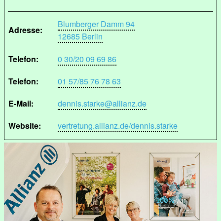
Blumberger Damm 94
Adresse:
12685 Berlin
Telefon:
0 30/20 09 69 86
Telefon:
01 57/85 76 78 63
E-Mail:
dennis.starke@allianz.de
Website:
vertretung.allianz.de/dennis.starke