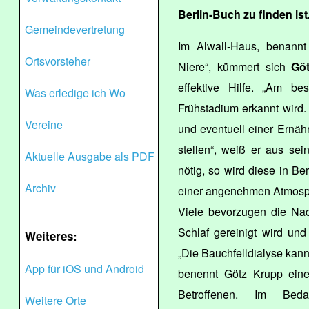
Berlin-Buch zu finden ist
Gemeindevertretung
Im Alwall-Haus, benannt
Ortsvorsteher
Niere“, kümmert sich
Gö
effektive Hilfe. „Am b
Was erledige ich Wo
Frühstadium erkannt wird
Vereine
und eventuell einer Ernäh
stellen“, weiß er aus sei
Aktuelle Ausgabe als PDF
nötig, so wird diese in B
Archiv
einer angenehmen Atmosph
Viele bevorzugen die Nac
Schlaf gereinigt wird und 
Weiteres:
„Die Bauchfelldialyse kan
App für iOS und Android
benennt Götz Krupp eine
Betroffenen. Im Beda
Weitere Orte