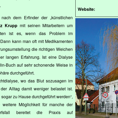
.
Website:
 nach dem Erfinder der „künstlichen
tz Krupp
mit seinen Mitarbeitern um
esten ist es, wenn das Problem im
. Dann kann man oft mit Medikamenten
rungsumstellung die richtigen Weichen
ner langen Erfahrung. Ist eine Dialyse
erlin-Buch auf sehr schonende Weise in
äre durchgeführt.
htdialyse, wo das Blut sozusagen im
der Alltag damit weniger belastet ist.
n sogar zu Hause durchgeführt werden“,
 weitere Möglichkeit für manche der
rfsfall bereitet die Praxis auf