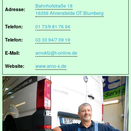
Bahnhofstraße 18
Adresse:
16356 Ahrensfelde OT Blumberg
Telefon:
01 73/9 81 76 94
Telefon:
03 33 94/7 09 19
E-Mail:
arnokfz@t-online.de
Website:
www.arno-s.de