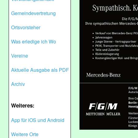
Gemeindevertretung
Ortsvorsteher
Was erledige ich Wo
Vereine
Aktuelle Ausgabe als PDF
Archiv
Weiteres:
App für iOS und Android
Weitere Orte