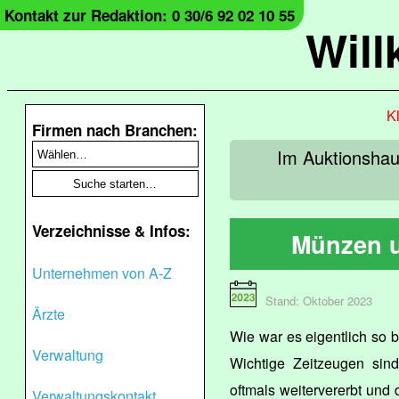
Kontakt zur Redaktion: 0 30/6 92 02 10 55
Wil
Kl
Firmen nach Branchen:
Im Auktionsha
Verzeichnisse & Infos:
Münzen u
Unternehmen von A-Z
Stand: Oktober 2023
Ärzte
Wie war es eigentlich so 
Verwaltung
Wichtige Zeitzeugen si
oftmals weitervererbt und
Verwaltungskontakt