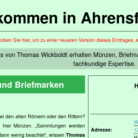
lkommen in Ahrensf
icken Sie hier, um zu einer neueren Version dieses Eintrages, 
us von Thomas Wickboldt erhalten Münzen, Brief
fachkundige Expertise.
nd Briefmarken
H
bei den alten Römern oder den Rittern?
W
nd hier Münzen. „Sammlungen werden
Adresse:
1
 dann wenig beachtet“, wissen
Thomas
H