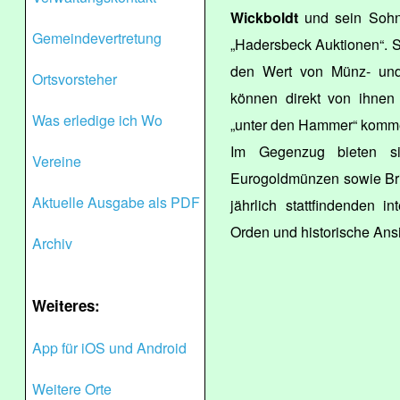
Wickboldt
und sein So
Gemeindevertretung
„Hadersbeck Auktionen“. S
den Wert von Münz- und
Ortsvorsteher
können direkt von ihnen
Was erledige ich Wo
„unter den Hammer“ komm
Im Gegenzug bieten si
Vereine
Eurogoldmünzen sowie Bri
Aktuelle Ausgabe als PDF
jährlich stattfindenden i
Orden und historische Ans
Archiv
Weiteres:
App für iOS und Android
Weitere Orte