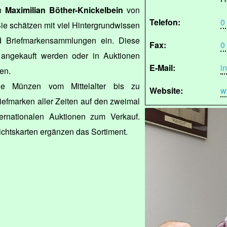
hn
Maximilian Böther-Knickelbein
von
Telefon:
0
ie schätzen mit viel Hintergrundwissen
 Briefmarkensammlungen ein. Diese
Fax:
0
 angekauft werden oder in Auktionen
E-Mail:
i
en.
e Münzen vom Mittelalter bis zu
Website:
w
efmarken aller Zeiten auf den zweimal
nternationalen Auktionen zum Verkauf.
ichtskarten ergänzen das Sortiment.