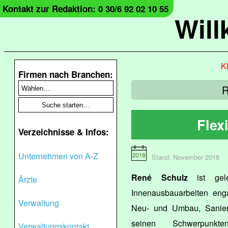
Kontakt zur Redaktion: 0 30/6 92 02 10 55
Wil
Kl
Firmen nach Branchen:
R
Flex
Verzeichnisse & Infos:
Unternehmen von A-Z
Stand: November 2018
René Schulz
ist gele
Ärzte
Innenausbauarbeiten enga
Verwaltung
Neu- und Umbau, Sanier
seinen Schwerpunk
Verwaltungskontakt