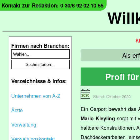
Kontakt zur Redaktion: 0 30/6 92 02 10 55
Wil
Kl
Firmen nach Branchen:
Als er
Profi fü
Verzeichnisse & Infos:
Unternehmen von A-Z
Stand: Oktober 2020
Ein Carport bewahrt das A
Ärzte
Mario Kleyling
sorgt mit v
Verwaltung
haltbare Konstruktionen. A
Dachdeckerarbeiten einse
Verwaltungskontakt