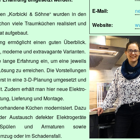
E-Mail:
n
en „Korbicki & Söhne“ wurden in den
hon viele Traumküchen realisiert und
Website:
ww
at aufgebaut.
ng ermöglicht einen guten Überblick.
e, moderne und extravagante Varianten.
e lange Erfahrung ein, um eine jeweils
Lösung zu erreichen. Die Vorstellungen
rst in eine 3-D-Planung umgesetzt und
t. Zudem erhält man hier neue Elektro-
tung, Lieferung und Montage.
vorhandene Küchen modernisiert. Dazu
er Austausch defekter Elektrogeräte
, Spülen und Armaturen sowie
mzug oder im Schadensfall.