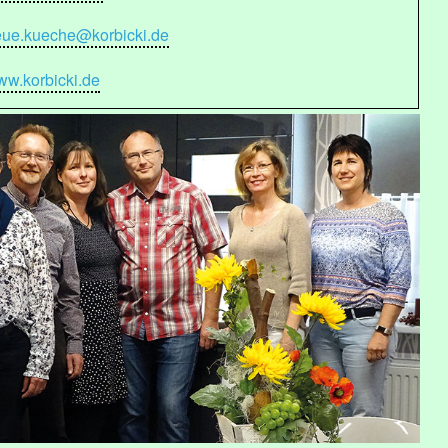
eue.kueche@korbicki.de
w.korbicki.de