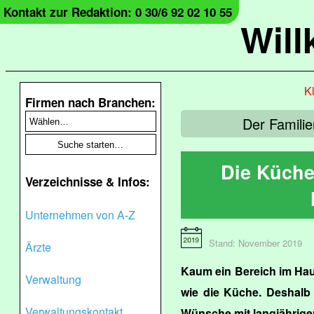
Kontakt zur Redaktion: 0 30/6 92 02 10 55
Wil
Kl
Firmen nach Branchen:
Der Familie
Die Küche
Verzeichnisse & Infos:
Unternehmen von A-Z
Stand: November 2019
Ärzte
Kaum ein Bereich im Haus
Verwaltung
wie die Küche. Deshalb 
Verwaltungskontakt
Wünsche mit langjährige