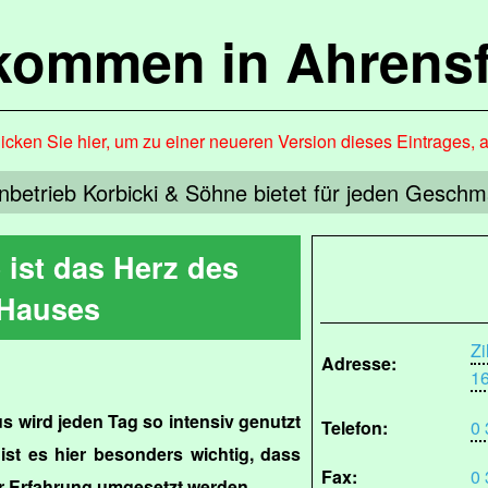
lkommen in Ahrensf
icken Sie hier, um zu einer neueren Version dieses Eintrages, 
nbetrieb Korbicki & Söhne bietet für jeden Gesch
 ist das Herz des
Hauses
Zi
Adresse:
1
 wird jeden Tag so intensiv genutzt
Telefon:
0 
ist es hier besonders wichtig, dass
Fax:
0 
r Erfahrung umgesetzt werden.