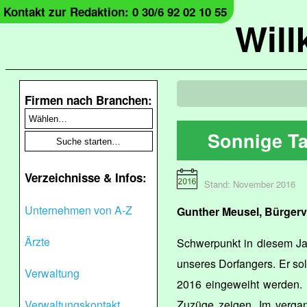
Kontakt zur Redaktion: 0 30/6 92 02 10 55
Wil
Firmen nach Branchen:
Sonnige Ta
Verzeichnisse & Infos:
Stand: November 2016
Unternehmen von A-Z
Gunther Meusel, Bürgerv
Ärzte
Schwerpunkt in diesem Jahr
unseres Dorfangers. Er s
Verwaltung
2016 eingeweiht werden. Un
Verwaltungskontakt
Zuzüge zeigen. Im vergan