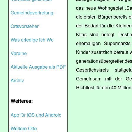
das neue Wohngebiet „Saa
Gemeindevertretung
die ersten Bürger bereits 
der Bedarf für die Kleinen
Ortsvorsteher
Kitas sind belegt. Desh
Was erledige ich Wo
ehemaligen Supermarkts
Kinder zusätzlich betreut 
Vereine
generationsübergreifen
Aktuelle Ausgabe als PDF
Gesprächskreis stattge
Gemeinsam mit der Gem
Archiv
Richtfest für den 40 Milli
Weiteres:
App für iOS und Android
Weitere Orte