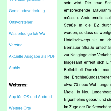
sein wird. Die neue Sc
entsprechende Maßnahme
Gemeindevertretung
müssen. Andererseits so
Ortsvorsteher
Straße in die B2 durch
werden, so dass es weniger
Was erledige ich Wo
Unfallschwerpunkt an d
Vereine
Bernauer Straße entschär
zur Not ginge eine Verkeh
Aktuelle Ausgabe als PDF
Insgesamt erfreut sich L
Archiv
Beliebtheit. Das sieht m
die Erschließungsarbeite
etwa 70 neue Wohnungen e
Weiteres:
Miete. In Neu Lindenberg
App für iOS und Android
Eigenheime gebaut und sin
Im Zuge der Dorfverschöner
Weitere Orte