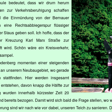
hule bedeutet, dass wir drum herum
n zur Verkehrsberuhigung schaffen
ll die Einmündung von der Bernauer
 eine Rechtsabbiegerspur flüssiger
 Staus geben soll. Ich hoffe, dass der
er Kreuzung Karl Marx Straße zur
ft wird. Schön wäre ein Kreisverkehr,
rsampel.
indenberg momentan einer steigenden
an an unserem Neubaugebiet, wo gerade
n stattfinden. Hier werden insgesamt
ntstehen, davon knapp die Hälfte zur
 wurden innerhalb kürzester Zeit 20
d bereits bezogen. Damit wird sich bald die Frage stellen, wo
ung sind wir nach wie vor dabei, unseren Teich zu sanieren. Di