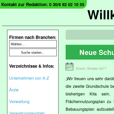
Kontakt zur Redaktion: 0 30/6 92 02 10 55
Wil
Firmen nach Branchen:
Neue Schu
Verzeichnisse & Infos:
Stand: Oktober 2017
Unternehmen von A-Z
„Wir freuen uns sehr darü
die zweite Grundschule b
Ärzte
bisherigen Kita sein
Verwaltung
Flächennutzungsplan zu 
Bebauungsplan aufzustel
Verwaltungskontakt