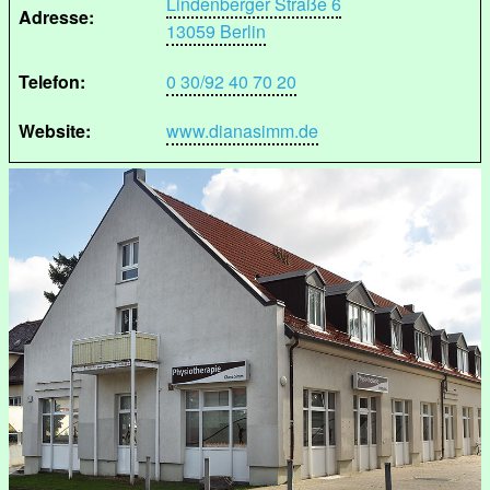
Lindenberger Straße 6
Adresse:
13059 Berlin
Telefon:
0 30/92 40 70 20
Website:
www.dianasimm.de