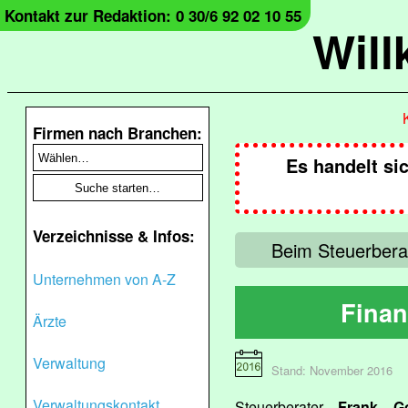
Kontakt zur Redaktion: 0 30/6 92 02 10 55
Wil
Firmen nach Branchen:
Es handelt si
Verzeichnisse & Infos:
Beim Steuerbera
Unternehmen von A-Z
Finan
Ärzte
Verwaltung
Stand: November 2016
Verwaltungskontakt
Steuerberater
Frank Go