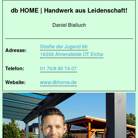
db HOME | Handwerk aus Leidenschaft!
Daniel Bialluch
Straße der Jugend 66
Adresse:
16356 Ahrensfelde OT Eiche
Telefon:
01 70/8 90 74 07
Website:
www.dbhome.de