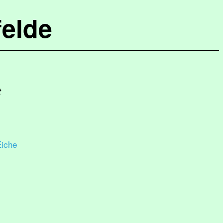
elde
t
Eiche