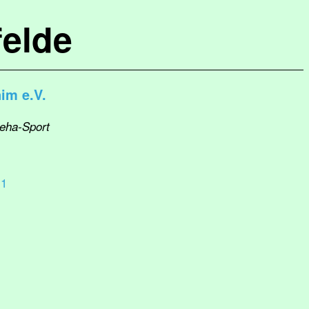
elde
im e.V.
Reha-Sport
 1