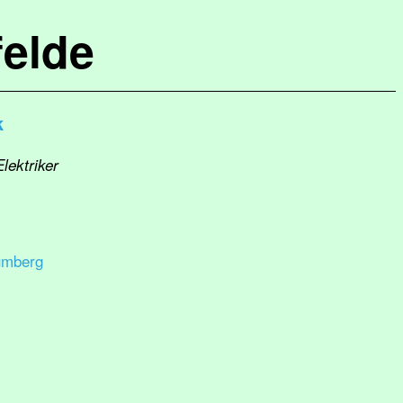
elde
k
lektriker
umberg