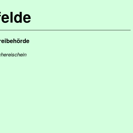
elde
reibehörde
chereischein