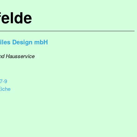
elde
xtiles Design mbH
und Hausservice
7-9
Eiche