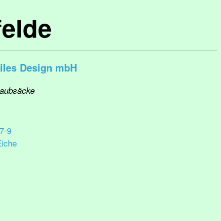
elde
xtiles Design mbH
Laubsäcke
7-9
Eiche