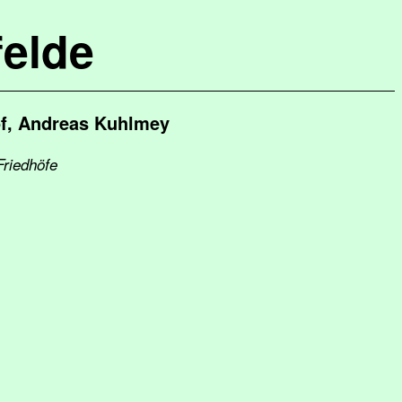
elde
of, Andreas Kuhlmey
Friedhöfe