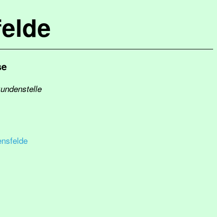
elde
se
kundenstelle
ensfelde