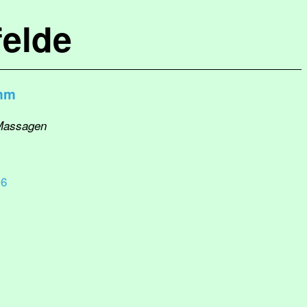
elde
imm
 Massagen
 6