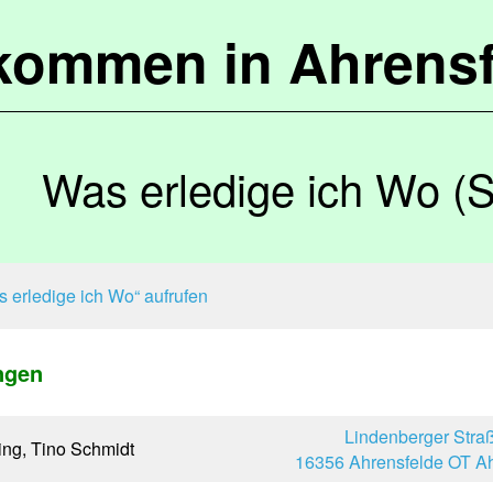
lkommen in Ahrensf
Was erledige ich Wo (
 erledige ich Wo“ aufrufen
ngen
Lindenberger Stra
ing, Tino Schmidt
16356 Ahrensfelde OT Ah