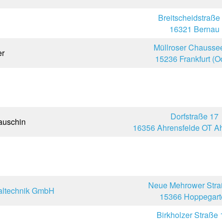
Breitscheidstraße
16321 Bernau
Müllroser Chausse
er
15236 Frankfurt (O
Dorfstraße 17
auschin
16356 Ahrensfelde OT Ah
Neue Mehrower Stra
ltechnik GmbH
15366 Hoppegart
Birkholzer Straße 