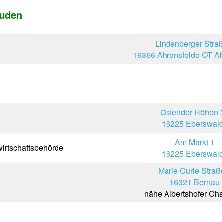
uden
Lindenberger Stra
16356 Ahrensfelde OT Ah
Ostender Höhen 
16225 Eberswal
Am Markt 1
wirtschaftsbehörde
16225 Eberswal
Marie Curie Straß
16321 Bernau
nähe Albertshofer Ch