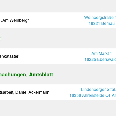
Weinbergstraße 
 „Am Weinberg“
16321 Bernau
t
Am Markt 1
enkataster
16225 Eberswal
machungen, Amtsblatt
Lindenberger Stra
itsarbeit, Daniel Ackermann
16356 Ahrensfelde OT Ah