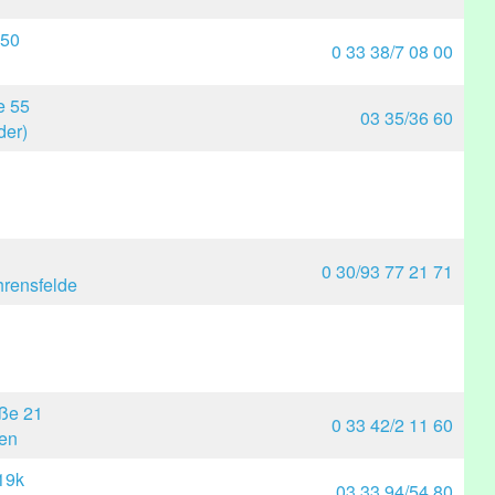
 50
0 33 38/7 08 00
e 55
03 35/36 60
der)
0 30/93 77 21 71
rensfelde
ße 21
0 33 42/2 11 60
en
19k
03 33 94/54 80