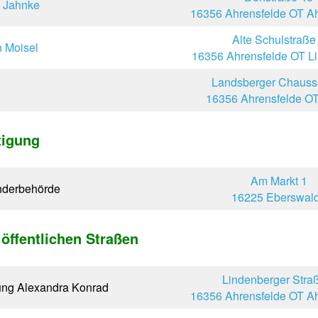
t Jahnke
16356 Ahrensfelde OT Ah
Alte Schulstraße
n Moisel
16356 Ahrensfelde OT L
Landsberger Chauss
16356 Ahrensfelde OT
tigung
Am Markt 1
nderbehörde
16225 Eberswal
öffentlichen Straßen
Lindenberger Stra
ung Alexandra Konrad
16356 Ahrensfelde OT Ah